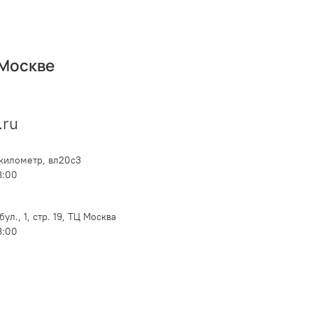
 Москве
.ru
километр, вл20с3
8:00
ул., 1, стр. 19,
ТЦ Москва
8:00