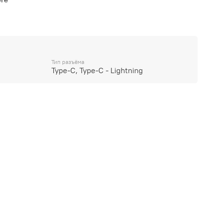
hone/Type-C
Тип разъёма
Type-C, Type-C - Lightning