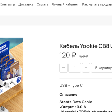
Контакты
Доставка
Оплата
Личный кабинет
Как начать продав
Кабель Yookie CB8 
120 ₽
156 ₽
В корзину
USB - Type C
Описание
Stents
•Output : 3.0 A
•Material : TPE+high grade c