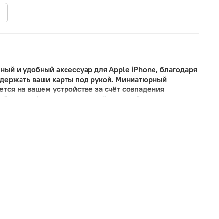
ный и удобный аксессуар для Apple iPhone, благодаря
 держать ваши карты под рукой. Миниатюрный
тся на вашем устройстве за счёт совпадения
даёт смартфону оригинальный внешний вид.
 - Кошелёк выполнен из высококачественной эко
 образом выделана и окрашена. Благодаря такой
о привлекательным, но и прочным и устойчивым к
ранирование надёжно защищает данные ваших карт от