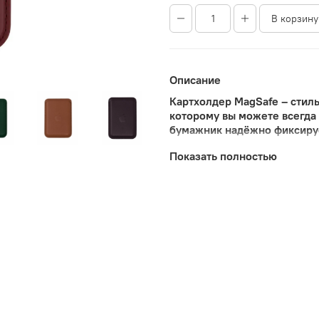
В корзину
Описание
Картхолдер MagSafe – стиль
которому вы можете всегда
бумажник надёжно фиксируе
внутренних магнитов и при
Показать полностью
ЭКСКЛЮЗИВНЫЙ И НАДЁЖНЫЙ
кожи, которая была особым
обработке он стал не тольк
износу. Дополнительное эк
злоумышленников.