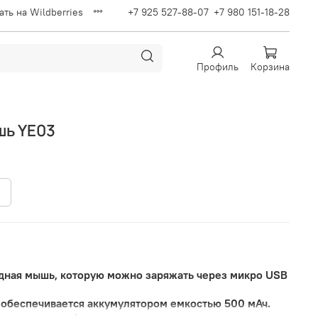
ать на Wildberries
+7 925 527-88-07
+7 980 151-18-28
Профиль
Корзина
ь YE03
дная мышь, которую можно заряжать через микро USB
 обеспечивается аккумулятором емкостью 500 мАч.
ьмя кнопками (включая правую кнопку мыши, левую