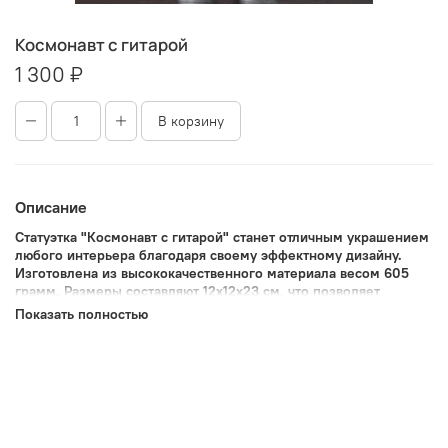
Космонавт с гитарой
1 300 ₽
В корзину
Описание
Статуэтка "Космонавт с гитарой" станет отличным украшением
любого интерьера благодаря своему эффектному дизайну.
Изготовлена из высококачественного материала весом 605
грамм. Размеры составляют 12x12x23 см, что позволяет
разместить её практически в любом месте дома или офиса.
Показать полностью