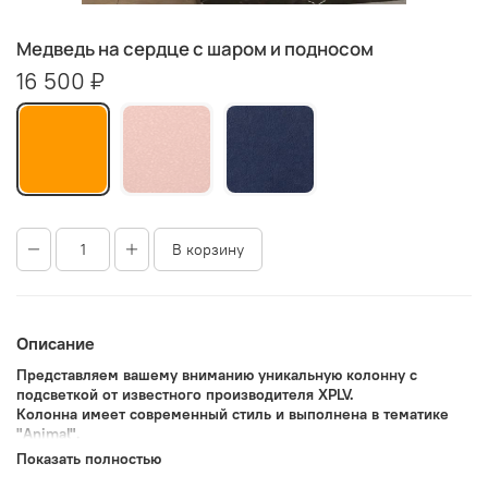
Медведь на сердце с шаром и подносом
16 500 ₽
В корзину
Описание
Представляем вашему вниманию уникальную колонну с
подсветкой от известного производителя XPLV.
Колонна имеет современный стиль и выполнена в тематике
"Animal".
Размеры составляют 36х36х148 см.
Показать полностью
Данная модель идеально подойдет как для дома, так и для