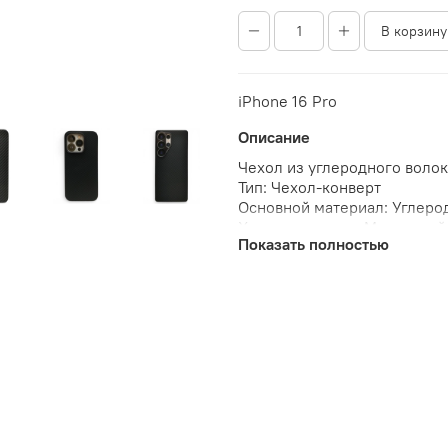
В корзину
iPhone 16 Pro
Описание
Чехол из углеродного волок
Тип: Чехол-конверт
Основной материал: Углеро
Характеристики: Магнитный,
Показать полностью
Защита от царапин, Нескол
Дизайн: Текстура
Единица измерения: штука/