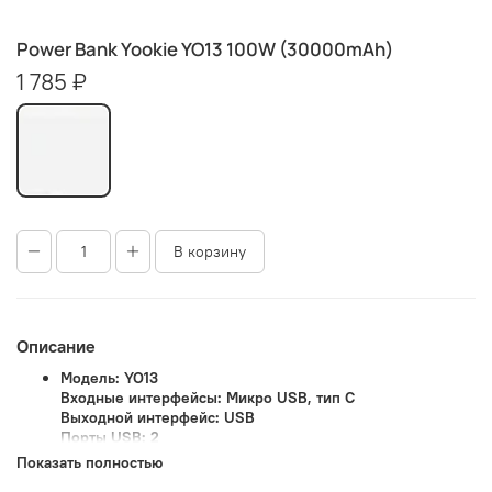
Power Bank Yookie YO13 100W (30000mAh)
1 785 ₽
В корзину
Описание
Модель: YO13
Входные интерфейсы: Микро USB, тип C
Выходной интерфейс: USB
Порты USB: 2
Разъем микро-входа: DC 5V-2.1A
Показать полностью
Razemnik типа C: DC 5V-2.1A