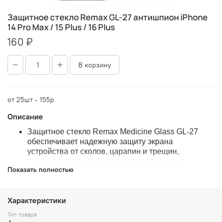
Защитное стекло Remax GL-27 антишпион iPhone
14 Pro Max / 15 Plus / 16 Plus
160 ₽
В корзину
от 25шт - 155р
Описание
Защитное стекло Remax Medicine Glass GL-27
обеспечивает надежную защиту экрана
устройства от сколов, царапин и трещин,
сохраняя его внешнюю привлекательность.
Показать полностью
Основные преимущества этого стекла включают в
себя высокую прочность (9H), что делает его
более надежным, чем защитные пленки,
Характеристики
олеофобное покрытие для отталкивания
загрязнений и отпечатков, тонкую конструкцию
Тип товара
(толщиной всего 0,3 мм), которая не влияет на