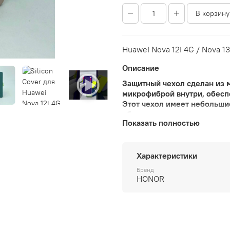
В корзину
Huawei Nova 12i 4G / Nova 13
Описание
Защитный чехол сделан из 
микрофиброй внутри, обесп
Этот чехол имеет небольши
обеспечивает плотное приле
Показать полностью
необходимые вырезы для за
защищая корпус смартфона 
Характеристики
Бренд
HONOR