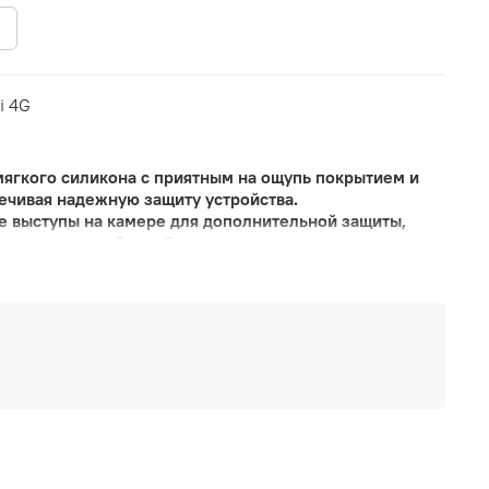
i 4G
мягкого силикона с приятным на ощупь покрытием и
ечивая надежную защиту устройства.
е выступы на камере для дополнительной защиты,
гание к устройству без зазоров и имеет все
рядки, динамиков и микрофона, достаточно надежно
от механических повреждений.