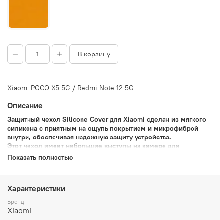
В корзину
Xiaomi POCO X5 5G / Redmi Note 12 5G
Описание
Защитный чехол Silicone Cover для Xiaomi сделан из мягкого
силикона с приятным на ощупь покрытием и микрофиброй
внутри, обеспечивая надежную защиту устройства.
Этот чехол имеет небольшие выступы на камере для
дополнительной защиты, обеспечивает плотное прилегание к
Показать полностью
устройству без зазоров и имеет все необходимые вырезы для
зарядки, динамиков и микрофона, достаточно надежно
защищая корпус смартфона от механических повреждений.
Характеристики
Бренд
Xiaomi