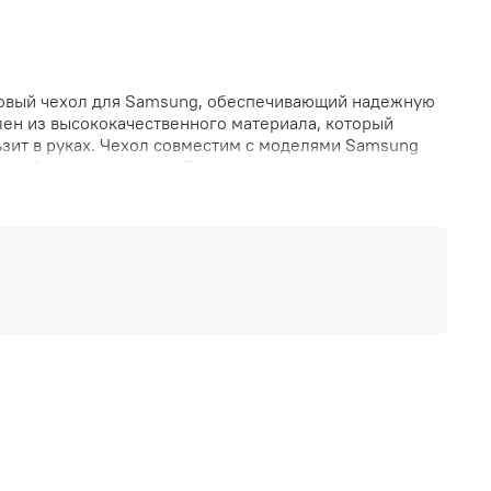
оновый чехол для Samsung, обеспечивающий надежную
лен из высококачественного материала, который
ьзит в руках. Чехол совместим с моделями Samsung
енной палитре цветов. Легко снимается и моется, не