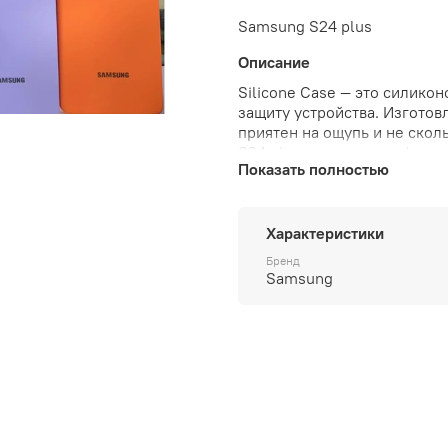
Samsung S24 plus
Описание
Silicone Case — это силик
защиту устройства. Изготов
приятен на ощупь и не скол
S24 plus и доступен в фирм
Показать полностью
выглядит громоздким.
Характеристики
Бренд
Samsung