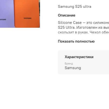
Samsung S25 ultra
Описание
Silicone Case — это силик
S25 Ultra. Изготовлен из в
скользит в руках. Чехол об
выглядит громоздким и легк
Показать полностью
которые ценят стиль и функ
для каждой модели.
Характеристики
Бренд
Samsung