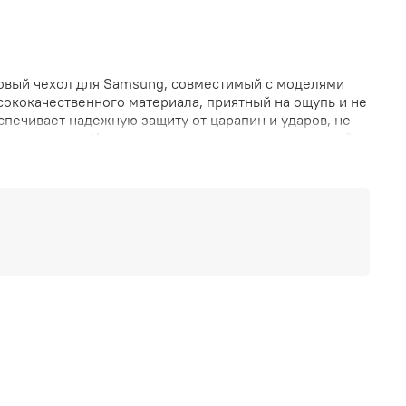
оновый чехол для Samsung, совместимый с моделями
ысококачественного материала, приятный на ощупь и не
еспечивает надежную защиту от царапин и ударов, не
о снимается. Идеально подходит для пользователей,
циональность. Доступен в фирменной палитре цветов