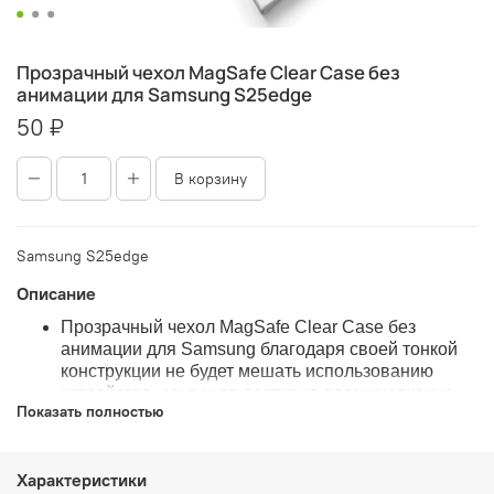
Прозрачный чехол MagSafe Clear Case без
анимации для Samsung S25edge
50 ₽
В корзину
Samsung S25edge
Описание
Прозрачный чехол MagSafe Clear Case без
анимации для Samsung благодаря своей тонкой
конструкции не будет мешать использованию
устройства, сохраняя доступ ко всем кнопкам и
Показать полностью
разъёмам.
Встроенные магниты точно совпадают с
магнитами на задней поверхности iPhone,
Характеристики
обеспечивая надежное удержание чехла.