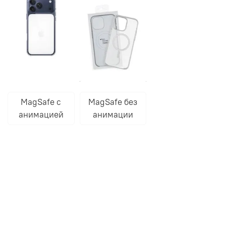
MagSafe с
MagSafe без
анимацией
анимации